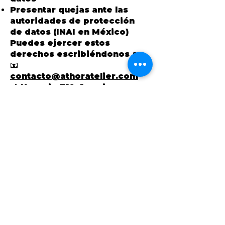
Presentar quejas ante las
autoridades de protección
de datos (INAI en México)
Puedes ejercer estos
derechos escribiéndonos a:
📧
contacto@athoratelier.com
📍 Horacio 712, 1er piso,
Polanco IV Sección, CDMX
7. Retención de
datos
Los datos personales se
conservan únicamente
durante el tiempo necesario
para cumplir con los fines
descritos en esta política, o
mientras lo exija la ley.
8. Cambios en la